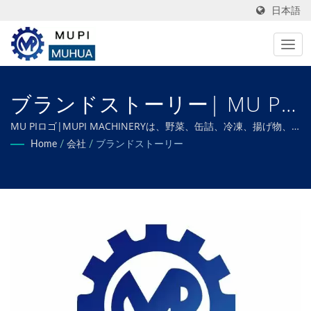
日本語
ブランドストーリー| MU PI
機械メーカーによる効率的な
MU PIロゴ|MUPI MACHINERYは、野菜、缶詰、冷凍、揚げ物、
乾燥、脱水食品の加工ニーズすべてを満たすようにカスタマイズ
Home
/
会社
/
ブランドストーリー
果物と野菜の加工
された特注機械を専門としており、最適な効率と優れた品質を保
証します。