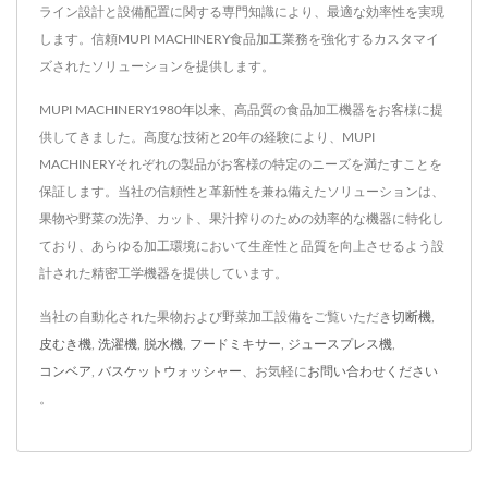
ライン設計と設備配置に関する専門知識により、最適な効率性を実現
します。信頼MUPI MACHINERY食品加工業務を強化するカスタマイ
ズされたソリューションを提供します。
MUPI MACHINERY1980年以来、高品質の食品加工機器をお客様に提
供してきました。高度な技術と20年の経験により、MUPI
MACHINERYそれぞれの製品がお客様の特定のニーズを満たすことを
保証します。当社の信頼性と革新性を兼ね備えたソリューションは、
果物や野菜の洗浄、カット、果汁搾りのための効率的な機器に特化し
ており、あらゆる加工環境において生産性と品質を向上させるよう設
計された精密工学機器を提供しています。
当社の自動化された果物および野菜加工設備をご覧いただき
切断機
,
皮むき機
,
洗濯機
,
脱水機
,
フードミキサー
,
ジュースプレス機
,
コンベア
,
バスケットウォッシャー
、お気軽に
お問い合わせください
。