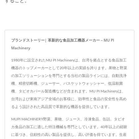
すること。
ブランドストーリー| 革新的な食品加工機器メーカー – MU PI
Machinery
1980年に設立されたMU PI Machineryは、台湾を拠点とする食品加工
機器のトップメーカーとして20年以上の実績を誇ります。果物と野菜
の加工ソリューションを専門とする当社の製品ラインには、自動洗浄
機、精密切断機、ジューサー、バスケットウォッシャー、低温殺菌
機、タピオカパール製造機などが含まれます。MU PI Machineryは、
台湾および東南アジア全域のお客様に、効率性と食品の安全性を高め
るよう設計された高品質で革新的な機器を提供しています。
MUPI MACHINERY野菜、果物、ジュース、冷凍食品、缶詰、タピオ
カ食品の加工に適した特注機械を専門としています。40年以上の経験
に基づき、信頼性の高い製品を提供し、高い評価を得ています。生産