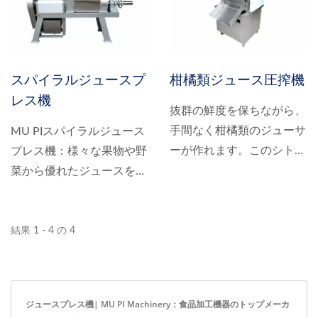
この優れたマシンは多様な
は、爽やかなスムージーや
液体食品の用途をシームレ
栄養豊富なジュース作りか
スに処理し、あらゆる料理
ら、風味豊かなソースの抽
シーンに対応します。
出、そして多様な液体食品
スパイラルジュースプ
柑橘類ジュース圧搾機
の調理まで、幅広い食品調
レス機
理タスクをシームレスにこ
抜群の鮮度を保ちながら、
なす、卓越した汎用性を備
手間なく柑橘類のジューサ
MU PIスパイラルジュース
えています。
ーが作れます。このシトラ
プレス機：様々な果物や野
スジュースプレスマシン
菜から優れたジュースを抽
は、レモン、キンカン、オ
出。MU...
レンジ、グレープフルーツ
など、様々な柑橘類から新
結果 1 - 4 の 4
鮮で風味豊かなジュースを
簡単に抽出することで、柑
橘類のジューサー作りに革
ジュースプレス機| MU PI Machinery：食品加工機器のトップメーカ
命を起こします。独自のロ