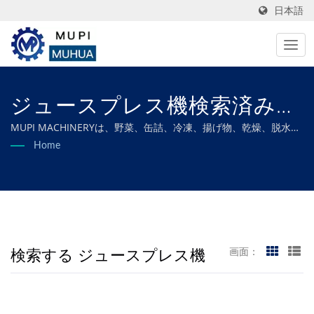
日本語
ジュースプレス機検索済み
|MUPI MACHINERY CO.,
MUPI MACHINERYは、野菜、缶詰、冷凍、揚げ物、乾燥、脱水食
品の加工ニーズすべてを満たすようにカスタマイズされた特注機
Home
LTD.
械を専門としており、最適な効率と優れた品質を保証します。
検索する ジュースプレス機
画面：