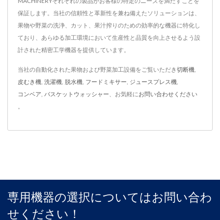
MACHINERYそれぞれの製品がお客様の特定のニーズを満たすことを
保証します。当社の信頼性と革新性を兼ね備えたソリューションは、
果物や野菜の洗浄、カット、果汁搾りのための効率的な機器に特化し
ており、あらゆる加工環境において生産性と品質を向上させるよう設
計された精密工学機器を提供しています。
当社の自動化された果物および野菜加工設備をご覧いただき
切断機
,
皮むき機
,
洗濯機
,
脱水機
,
フードミキサー
,
ジュースプレス機
,
コンベア
,
バスケットウォッシャー
、お気軽に
お問い合わせください
。
専用機器の選択についてはお問い合わ
せください！