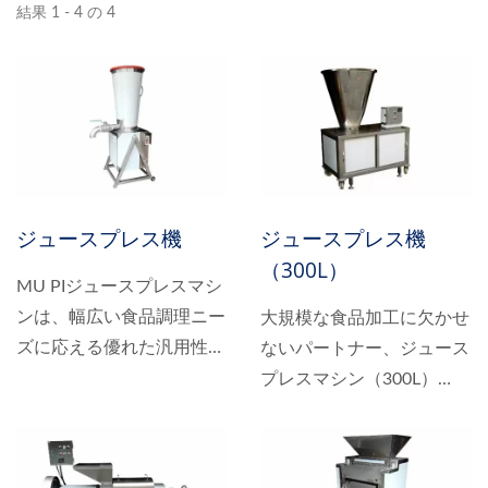
結果 1 - 4 の 4
ジュースプレス機
ジュースプレス機
（300L）
MU PIジュースプレスマシ
ンは、幅広い食品調理ニー
大規模な食品加工に欠かせ
ズに応える優れた汎用性を
ないパートナー、ジュース
誇ります。美味しいソース
プレスマシン（300L）
作りから、果物、野菜、ウ
で、無限の可能性を秘めた
ィートグラスから栄養価の
料理の旅に出かけましょ
高いジュースの抽出まで、
う。この驚くべきマシン