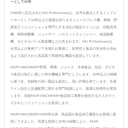
ーとして40年
ーラー式抽出機構が、果物
本来の鮮度を保ちながら優
1980年に設立されたMU PI Machineryは、台湾を拠点とするトップメ
ーカーとして20年以上の実績を誇りますジュースプレス機。果物・野
しくジュースを絞り出し、
菜加工ソリューションを専門とする当社の製品ラインには、自動洗浄
豊かで満足のいく味わいを
機、精密切断機、ジューサー、バスケットウォッシャー、低温殺菌
実現します。
機、タピオカパール製造機などが含まれます。MU PI Machineryは、
台湾および東南アジア全域のお客様に、効率性と食品の安全性を高め
るよう設計された高品質で革新的な機器を提供しています。
MUPI MACHINERY野菜、果物、ジュース、冷凍食品、缶詰、タピオ
カ食品の加工に適した特注機械を専門としています。40年以上の経験
に基づき、信頼性の高い製品を提供し、高い評価を得ています。生産
ライン設計と設備配置に関する専門知識により、最適な効率性を実現
します。信頼MUPI MACHINERY食品加工業務を強化するカスタマイ
ズされたソリューションを提供します。
MUPI MACHINERY1980年以来、高品質の食品加工機器をお客様に提
供してきました。高度な技術と20年の経験により、MUPI