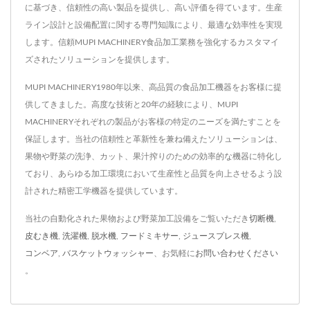
に基づき、信頼性の高い製品を提供し、高い評価を得ています。生産
ライン設計と設備配置に関する専門知識により、最適な効率性を実現
します。信頼MUPI MACHINERY食品加工業務を強化するカスタマイ
ズされたソリューションを提供します。
MUPI MACHINERY1980年以来、高品質の食品加工機器をお客様に提
供してきました。高度な技術と20年の経験により、MUPI
MACHINERYそれぞれの製品がお客様の特定のニーズを満たすことを
保証します。当社の信頼性と革新性を兼ね備えたソリューションは、
果物や野菜の洗浄、カット、果汁搾りのための効率的な機器に特化し
ており、あらゆる加工環境において生産性と品質を向上させるよう設
計された精密工学機器を提供しています。
当社の自動化された果物および野菜加工設備をご覧いただき
切断機
,
皮むき機
,
洗濯機
,
脱水機
,
フードミキサー
,
ジュースプレス機
,
コンベア
,
バスケットウォッシャー
、お気軽に
お問い合わせください
。