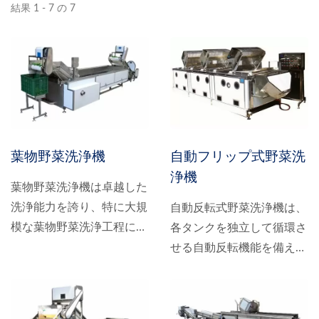
結果 1 - 7 の 7
葉物野菜洗浄機
自動フリップ式野菜洗
浄機
葉物野菜洗浄機は卓越した
洗浄能力を誇り、特に大規
自動反転式野菜洗浄機は、
模な葉物野菜洗浄工程に最
各タンクを独立して循環さ
適です。効率的な処理能力
せる自動反転機能を備え、
と精密な洗浄結果により、
交差汚染を防ぎます。洗浄
生産効率を大幅に向上させ
時間をカスタマイズでき、
ます。さらに、当社は、カ
操作も簡単で、徹底的な洗