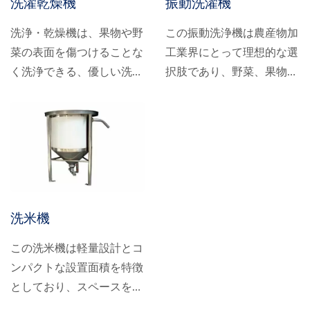
洗濯乾燥機
振動洗濯機
と下から上への気泡洗浄を
れにより、野菜の衛生と安
組み合わせた二重洗浄方式
全を確保します。
洗浄・乾燥機は、果物や野
この振動洗浄機は農産物加
を採用し、野菜を徹底的に
菜の表面を傷つけることな
工業界にとって理想的な選
洗浄することで、食品の安
く洗浄できる、優しい洗浄
択肢であり、野菜、果物、
全と衛生を確保します。
力で定評があります。柔ら
穀物、アサリなど、様々な
かいブラシの設計により、
種類の農産物に適用できま
表面の汚れや不純物を優し
す。効率的な選別・洗浄機
く除去し、農産物の外観と
能により、製品の清潔さと
品質を保ちます。自動コン
衛生状態を確保し、不純物
ベア洗浄は、この機械の大
を迅速かつ正確に洗浄・濾
きな特徴です。自動供給機
過することで、原料の純度
洗米機
能は手作業による洗浄に代
を向上させます。
わるため、時間と人件費を
この洗米機は軽量設計とコ
大幅に削減し、生産効率を
ンパクトな設置面積を特徴
大幅に向上させます。
としており、スペースを柔
軟に活用し、生産ラインの