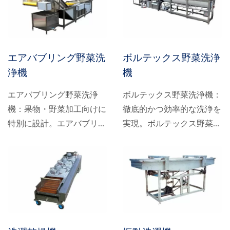
ット、昇降、洗浄、充填ま
浄を実現します。本機は複
でを合理化した生産ライン
数の洗浄タンクで構成され
を含む包括的な生産ソリュ
ており、第1タンクで大き
ーションを提供しており、
なゴミを取り除き、第2タ
エアバブリング野菜洗
ボルテックス野菜洗浄
葉物野菜生産ラインの運用
ンクで小さな汚染物質を除
浄機
機
要件を完全に満たします。
去、第3タンクで殺菌、第4
タンクで殺菌処理を繰り返
エアバブリング野菜洗浄
ボルテックス野菜洗浄機：
し、第5タンクで清水です
機：果物・野菜加工向けに
徹底的かつ効率的な洗浄を
すぎ、第6タンクで最終す
特別に設計。エアバブリン
実現。ボルテックス野菜洗
すぎを行います。1タンク
グ野菜洗浄機は、果物・野
浄機は、先進的なボルテッ
から6タンクまで、様々な
菜加工業界向けに特別に設
クスバブルシステムを採
洗浄ニーズに対応できるよ
計されており、農産物から
用。強力な水流を発生さ
うカスタマイズ可能です。
不純物、虫、毛を取り除く
せ、野菜の表面から汚れ、
ための特殊な機能を備えて
砂、その他の不純物を効果
います。独自の設計原理に
的に除去することで、野菜
基づき、上から下への洗浄
を徹底的に洗浄します。こ