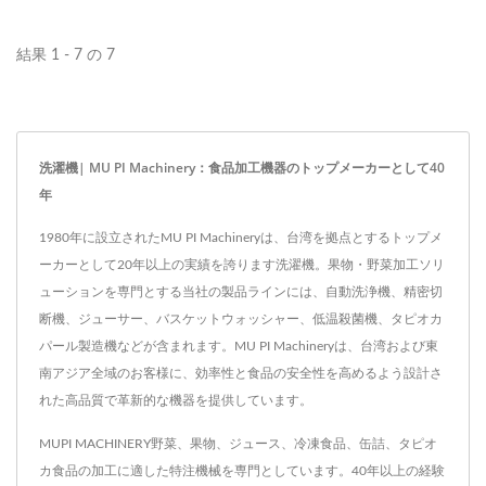
適応性を高めます。時間と
労力を節約する機能によ
結果 1 - 7 の 7
り、手作業による洗米が不
要になり、時間と労力を大
幅に削減し、洗米工程を短
洗濯機| MU PI Machinery：食品加工機器のトップメーカーとして40
縮して生産効率を向上させ
年
ます。
1980年に設立されたMU PI Machineryは、台湾を拠点とするトップメ
ーカーとして20年以上の実績を誇ります洗濯機。果物・野菜加工ソリ
ューションを専門とする当社の製品ラインには、自動洗浄機、精密切
断機、ジューサー、バスケットウォッシャー、低温殺菌機、タピオカ
パール製造機などが含まれます。MU PI Machineryは、台湾および東
南アジア全域のお客様に、効率性と食品の安全性を高めるよう設計さ
れた高品質で革新的な機器を提供しています。
MUPI MACHINERY野菜、果物、ジュース、冷凍食品、缶詰、タピオ
カ食品の加工に適した特注機械を専門としています。40年以上の経験