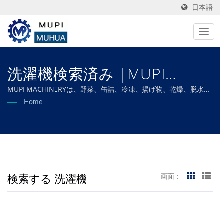
日本語
洗濯機検索済み |MUPI
MACHINERY CO., LTD.
MUPI MACHINERYは、野菜、缶詰、冷凍、揚げ物、乾燥、脱水食
品の加工ニーズすべてを満たすようにカスタマイズされた特注機
Home
械を専門としており、最適な効率と優れた品質を保証します。
検索する 洗濯機
画面：