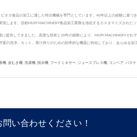
缶詰、タピオカ食品の加工に適した特注機械を専門としています。40年以上の経験に基
します。信頼MUPI MACHINERY食品加工業務を強化するカスタマイズされた
をお客様に提供してきました。高度な技術と20年の経験により、MUPI MACHINER
野菜の洗浄、カット、果汁搾りのための効率的な機器に特化しており、あらゆる加
断機
,
皮むき機
,
洗濯機
,
脱水機
,
フードミキサー
,
ジュースプレス機
,
コンベア
,
バスケ
お問い合わせください！