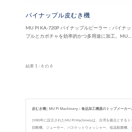
パイナップル皮むき機
MU PI KA-720P パイナップルピーラー：パイナッ
プルとカボチャを効率的かつ多用途に加工。MU...
結果 1 - 6 の 6
皮むき機| MU PI Machinery：食品加工機器のトップメーカ
1980年に設立されたMU PI Machineryは、台湾を
切断機、ジューサー、バスケットウォッシャー、低温殺菌機、タピ