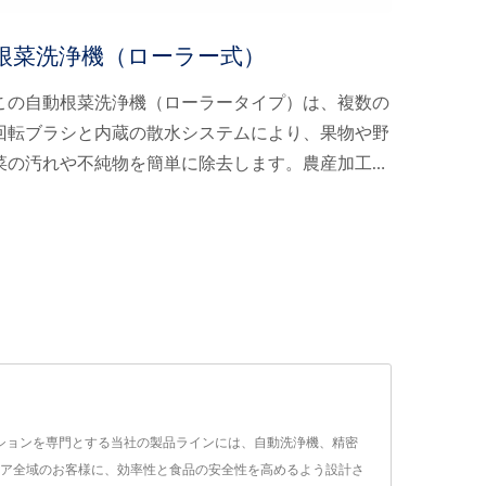
根菜洗浄機（ローラー式）
この自動根菜洗浄機（ローラータイプ）は、複数の
回転ブラシと内蔵の散水システムにより、果物や野
菜の汚れや不純物を簡単に除去します。農産加工業
界向けに設計された本機は、省力化と徹底的な洗浄
を実現することで、生産効率と衛生面を向上させま
す。ニンジンやジャガイモなどのデリケートな根菜
の品質保持に最適な、優しく効果的な洗浄力は、あ
らゆる規模の農場や食品加工施設にとって信頼でき
るソリューションです。
リューションを専門とする当社の製品ラインには、自動洗浄機、精密
南アジア全域のお客様に、効率性と食品の安全性を高めるよう設計さ