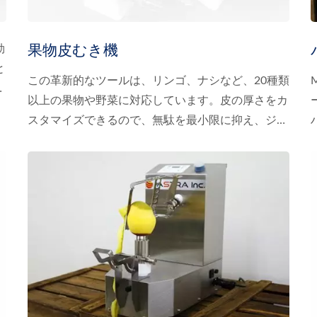
果物皮むき機
効
と
この革新的なツールは、リンゴ、ナシなど、20種類
物
以上の果物や野菜に対応しています。皮の厚さをカ
む
スタマイズできるので、無駄を最小限に抑え、ジュ
。
ーシーな風味を逃しません。KA-700Hはコンパク
、
トなデザインで、狭いキッチンにもぴったり収ま
物
り、お手入れも簡単です。高品質の日本製部品を使
剥
用しているため、長期間の性能維持が可能です。
し
KA-700Hでストレスなく果物の下ごしらえをし、
キッチンでの作業を効率化しましょう！