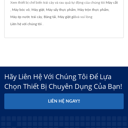
Xem thiết bị chế biến trái cây và rau quả tự động của chúng tôi
Máy cắt
,
Máy bóc vỏ
,
Máy giặt
,
Máy sấy thực phẩm
,
Máy trộn thực phẩm
,
Máy ép nước trái cây
,
Băng tải
,
Máy giặt giỏ
và vui lòng
Liên hệ với chúng tôi
.
Hãy Liên Hệ Với Chúng Tôi Để Lựa
Chọn Thiết Bị Chuyên Dụng Của Bạn!
LIÊN HỆ NGAY!!