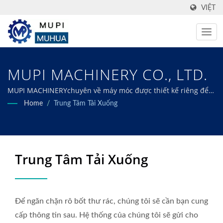
VIỆT
MUPI MACHINERY CO., LTD.
MUPI MACHINERYchuyên về máy móc được thiết kế riêng để
đáp ứng mọi nhu cầu chế biến thực phẩm đóng hộp, đông
Home
/
Trung Tâm Tải Xuống
lạnh, chiên, sấy khô và khử nước của bạn, đảm bảo hiệu quả
tối ưu và chất lượng vượt trội.
Trung Tâm Tải Xuống
Để ngăn chặn rô bốt thư rác, chúng tôi sẽ cần bạn cung
cấp thông tin sau. Hệ thống của chúng tôi sẽ gửi cho