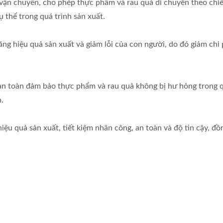
vận chuyển, cho phép thực phẩm và rau quả di chuyển theo chi
ụ thể trong quá trình sản xuất.
ăng hiệu quả sản xuất và giảm lỗi của con người, do đó giảm chi 
ế an toàn đảm bảo thực phẩm và rau quả không bị hư hỏng trong q
.
iệu quả sản xuất, tiết kiệm nhân công, an toàn và độ tin cậy, đồ
Máy Rửa Rau Lá
Máy Rửa Rau Củ