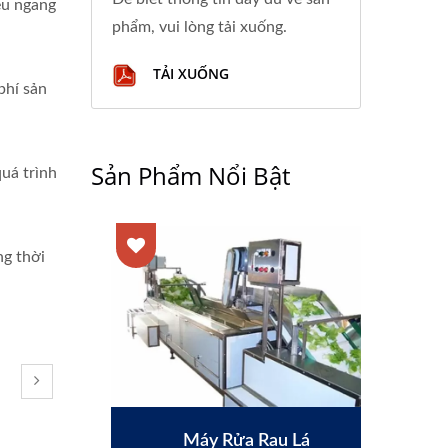
ều ngang
phẩm, vui lòng tải xuống.
TẢI XUỐNG
phí sản
Sản Phẩm Nổi Bật
uá trình
ng thời
Máy Rửa Rau Lá