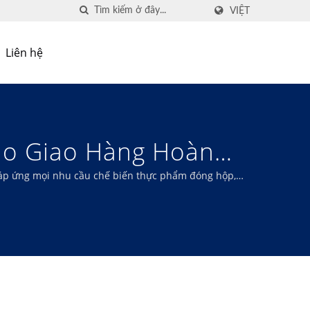
VIỆT
Liên hệ
ảo Giao Hàng Hoàn
 Chế Biến Trái Cây
áp ứng mọi nhu cầu chế biến thực phẩm đóng hộp,
c MU PI