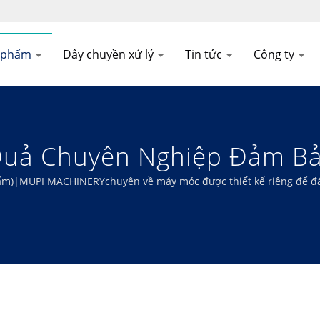
n phẩm
Dây chuyền xử lý
Tin tức
Công ty
Quả Chuyên Nghiệp Đảm B
 Ngon Cho Từng Miếng Ăn!|
phẩm)|MUPI MACHINERYchuyên về máy móc được thiết kế riêng để đ
o hiệu quả tối ưu và chất lượng vượt trội.
 Với Nhà Sản Xuất Máy Mó