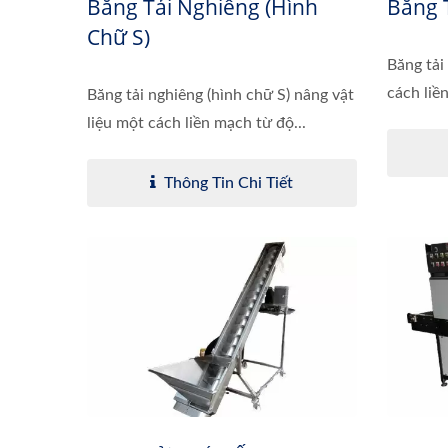
Băng Tải Nghiêng (hình
Băng 
Chữ S)
Băng tải
cách liề
Băng tải nghiêng (hình chữ S) nâng vật
liệu một cách liền mạch từ độ...
Thông Tin Chi Tiết