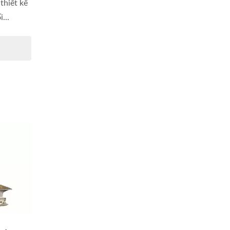
thiết kế
...