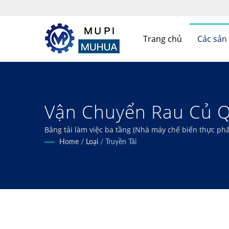
Trang chủ
Các sả
Vận Chuyển Rau Củ 
Hảo Nguyên Liệu Tươi
Băng tải làm việc ba tầng (Nhà máy chế biến thực 
đông lạnh, chiên, sấy khô và khử nước của bạn, đảm bả
Home
/
Loại
/
Truyền Tải
Và Rau Quả Hiệu Quả