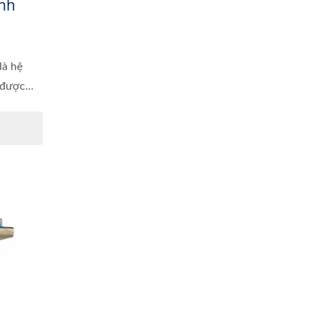
ình
là hệ
 được...