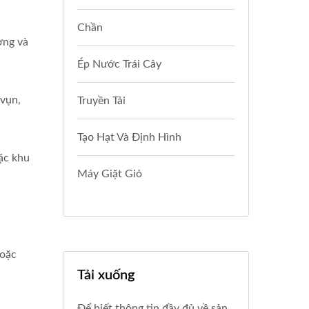
Chần
ợng và
Ép Nước Trái Cây
 vụn,
Truyền Tải
Tạo Hạt Và Định Hình
ặc khu
Máy Giặt Giỏ
hoặc
Tải xuống
Để biết thông tin đầy đủ về sản