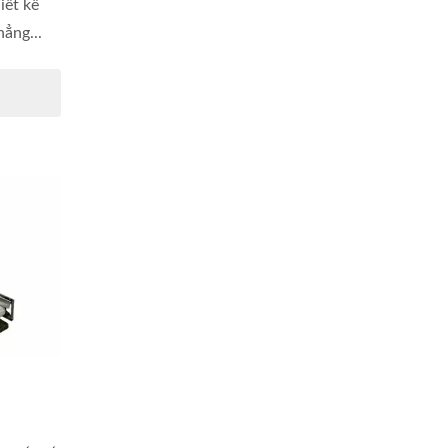
iết kế
hẳng...