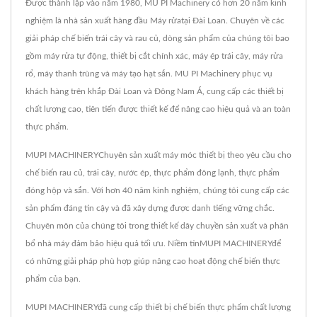
Được thành lập vào năm 1980, MU PI Machinery có hơn 20 năm kinh
nghiệm là nhà sản xuất hàng đầu Máy rửatại Đài Loan. Chuyên về các
giải pháp chế biến trái cây và rau củ, dòng sản phẩm của chúng tôi bao
gồm máy rửa tự động, thiết bị cắt chính xác, máy ép trái cây, máy rửa
rổ, máy thanh trùng và máy tạo hạt sắn. MU PI Machinery phục vụ
khách hàng trên khắp Đài Loan và Đông Nam Á, cung cấp các thiết bị
chất lượng cao, tiên tiến được thiết kế để nâng cao hiệu quả và an toàn
thực phẩm.
MUPI MACHINERYChuyên sản xuất máy móc thiết bị theo yêu cầu cho
chế biến rau củ, trái cây, nước ép, thực phẩm đông lạnh, thực phẩm
đóng hộp và sắn. Với hơn 40 năm kinh nghiệm, chúng tôi cung cấp các
sản phẩm đáng tin cậy và đã xây dựng được danh tiếng vững chắc.
Chuyên môn của chúng tôi trong thiết kế dây chuyền sản xuất và phân
bổ nhà máy đảm bảo hiệu quả tối ưu. Niềm tinMUPI MACHINERYđể
có những giải pháp phù hợp giúp nâng cao hoạt động chế biến thực
phẩm của bạn.
MUPI MACHINERYđã cung cấp thiết bị chế biến thực phẩm chất lượng