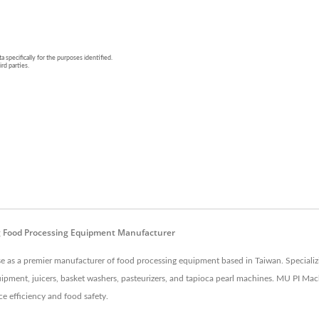
g Food Processing Equipment Manufacturer
 as a premier manufacturer of food processing equipment based in Taiwan. Specializin
ipment, juicers, basket washers, pasteurizers, and tapioca pearl machines. MU PI Mach
e efficiency and food safety.