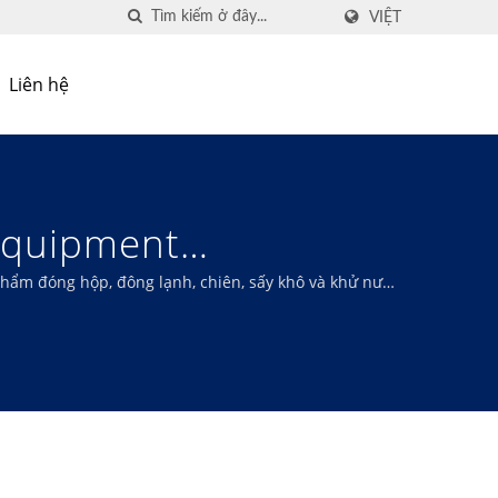
VIỆT
Liên hệ
 Equipment
m đóng hộp, đông lạnh, chiên, sấy khô và khử nước