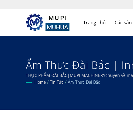
Trang chủ
Các sả
Ẩm Thực Đài Bắc | In
Manufacturer – MU P
THỰC PHẨM ĐÀI BẮC|MUPI MACHINERYchuyên về máy móc
của bạn, đảm bảo hiệu quả tối ưu và chất lượng vượt t
Home
/
Tin Tức
/
Ẩm Thực Đài Bắc