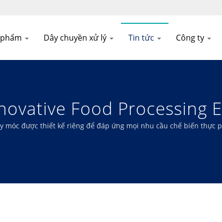
n phẩm
Dây chuyền xử lý
Tin tức
Công ty
novative Food Processing
I Machinery
 được thiết kế riêng để đáp ứng mọi nhu cầu chế biến thực phẩ
rội.