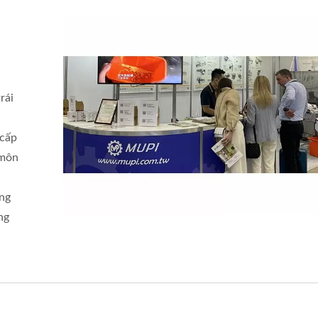
rái
 cấp
 môn
ung
ng
Máy Rửa Rau Lá
Máy Rửa Rau Củ