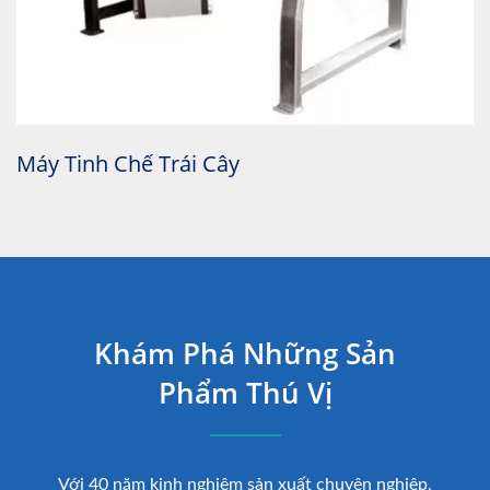
Máy Giặt Lồng Ngang Tự Động
Khám Phá Những Sản
Phẩm Thú Vị
Với 40 năm kinh nghiệm sản xuất chuyên nghiệp,