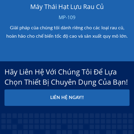
ủ
Máy Sấy Giỏ
MP-462 / MP-495
oại rau củ,
Sấy khô rau quả hiệu quả, có các cài đặt có th
 quy mô lớn.
và chế độ an toàn tự động.
Hãy Liên Hệ Với Chúng Tôi Để Lựa
Chọn Thiết Bị Chuyên Dụng Của Bạn!
LIÊN HỆ NGAY!!