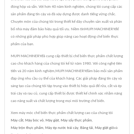
đóng hộp và sắn. Với hơn 40 năm kinh nghiệm, chúng tôi cung cấp các
sản phẩm đáng tin cậy và đã xây dựng được danh tiếng vững chắc.
Chuyên môn của chúng tôi trong thiết kế dây chuyền sản xuất và phân
bổ nhà máy đảm bảo hiệu quả tối ưu. Niềm tinMUPI MACHINERYđể
có những giải pháp phù hợp giúp nâng cao hoạt động chế biến thực
phẩm của bạn.
MUPI MACHINERYđã cung cấp thiết bị chế biến thực phẩm chất lượng
cao cho khách hàng của chúng tôi kể từ năm 1980. Với công nghệ tiên
tiến và 20 năm kinh nghiệm,MUPI MACHINERYđảm bảo mỗi sản phẩm
đáp ứng nhu cầu cụ thể của khách hàng. Các giải pháp đáng tin cậy và
sáng tạo của chúng tôi tập trung vào thiết bị hiệu quả để rửa, cắt và ép
trái cây và rau củ, cung cấp thiết bị được thiết kế chính xác nhằm nâng
cao năng suất và chất lượng trong mọi môi trường chế biến.
Xem máy móc chế biến thực phẩm chất lượng cao của chúng tôi
Máy cắt
,
Máy bóc vỏ
,
Máy giặt
,
Máy sấy thực phẩm
,
Máy trộn thực phẩm
,
Máy ép nước trái cây
,
Băng tải
,
Máy giặt giỏ
và