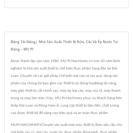
Băng Tải Nâng| Nhà Sản Xuất Thiết Bị Rửa, Cắt Và Ép Nước Tự
Động – MU PI
Được thành lập vào năm 1980, MU PI Machinery có hơn 20 năm kinh
nghiệm là nhà sản xuất thiết bị chế biến thực phẩm hàng đầu tại Đài
Loan. Chuyên về các giải pháp chế biến trái cây và rau quả, dòng sản
phẩm của chúng tôi bao gồm các thiết bị tự động hóaBăng tải nâng,
máy giặt, thiết bị cắt chính xác, máy ép trái cây, máy rửa rổ, máy thanh
trùng và máy làm trân châu. MU PI Machinery phục vụ khách hàng trên
khắp Đài Loan và Đông Nam Á, cung cấp thiết bị tiên tiến, chất lượng
cao được thiết kế để nâng cao hiệu quả và an toàn thực phẩm.
MUPI MACHINERYChuyên sản xuất máy móc thiết bị theo yêu cầu cho
chế biến rau củ, trái cây, nước ép, thực phẩm đông lạnh, thực phẩm