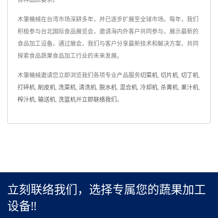
各种品质要求。
木筆機械在台湾市场深耕多年，并已逐步扩展至全球市场。每年，我们
积极参与台北国际食品展览会，邀请海内外客户共同参与，展示最新的
食品加工设备。通过展会，我们与客户分享最新技术和解决方案，共同
探索食品蔬果食品加工行业的未来发展。
木筆機械邀请您立即浏览我们各项专业产品服务
切菜机
,
切片机
,
切丁机
,
打碎机
,
削皮机
,
洗菜机
,
清洗机
,
脱水机
,
混合机
,
冷却机
,
杀菁机
,
果汁机
,
榨汁机
,
输送机
,
洗篮机
并
立即联络我们
。
立刻联络我们，选择专属您的蔬果加工
设备!!