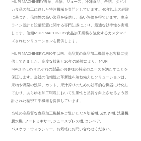
MUPI MACHINERY野菜、果物、ジュース、冷凍食品、缶詰、タピオ
カ食品の加工に適した特注機械を専門としています。40年以上の経験
に基づき、信頼性の高い製品を提供し、高い評価を得ています。生産
ライン設計と設備配置に関する専門知識により、最適な効率性を実現
します。信頼MUPI MACHINERY食品加工業務を強化するカスタマイ
ズされたソリューションを提供します。
MUPI MACHINERY1980年以来、高品質の食品加工機器をお客様に提
供してきました。高度な技術と20年の経験により、MUPI
MACHINERYそれぞれの製品がお客様の特定のニーズを満たすことを
保証します。当社の信頼性と革新性を兼ね備えたソリューションは、
果物や野菜の洗浄、カット、果汁搾りのための効率的な機器に特化し
ており、あらゆる加工環境において生産性と品質を向上させるよう設
計された精密工学機器を提供しています。
当社の高品質な食品加工機械をご覧いただき
切断機
,
皮むき機
,
洗濯機
,
脱水機
,
フードミキサー
,
ジュースプレス機
,
コンベア
,
バスケットウォッシャー
、お気軽に
お問い合わせください
。