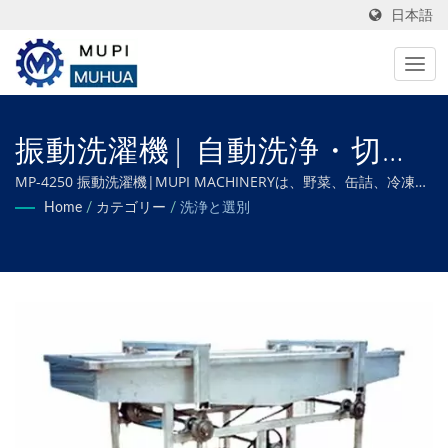
日本語
振動洗濯機| 自動洗浄・切
断・ジューシング装置メーカ
MP-4250 振動洗濯機|MUPI MACHINERYは、野菜、缶詰、冷凍、
揚げ物、乾燥、脱水食品の加工ニーズすべてを満たすようにカス
Home
/
カテゴリー
/
洗浄と選別
ー – MU PI
タマイズされた特注機械を専門としており、最適な効率と優れた
品質を保証します。