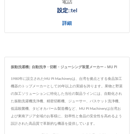
電話
設定::tel
詳細
振動洗濯機| 自動洗浄・切断・ジューシング装置メーカー – MU PI
1980年に設立されたMU PI Machineryは、台湾を拠点とする食品加工
機器のトップメーカーとして20年以上の実績を誇ります。果物と野菜
の加工ソリューションに特化した当社の製品ラインには、自動化され
た振動洗濯機洗浄機、精密切断機、ジューサー、バスケット洗浄機、
低温殺菌機、タピオカパール製造機など、MU PI Machineryは台湾お
よび東南アジア全域のお客様に、効率性と食品の安全性を高めるよう
設計された高品質で革新的な機器を提供しています。