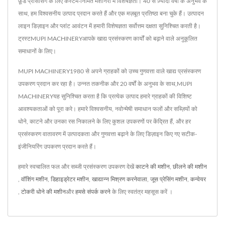
फ़ूड प्रोसेसिंग के लिए कस्टम-निर्मित मशीनरी में विशेषज्ञता। 40 से ज़्यादा वर्षों के अनुभव के
साथ, हम विश्वसनीय उत्पाद प्रदान करते हैं और एक मज़बूत प्रतिष्ठा बना चुके हैं। उत्पादन
लाइन डिज़ाइन और प्लांट आवंटन में हमारी विशेषज्ञता सर्वोत्तम दक्षता सुनिश्चित करती है।
ट्रस्टMUPI MACHINERYआपके खाद्य प्रसंस्करण कार्यों को बढ़ाने वाले अनुकूलित
समाधानों के लिए।
MUPI MACHINERY1980 से अपने ग्राहकों को उच्च गुणवत्ता वाले खाद्य प्रसंस्करण
उपकरण प्रदान कर रहा है। उन्नत तकनीक और 20 वर्षों के अनुभव के साथ,MUPI
MACHINERYयह सुनिश्चित करता है कि प्रत्येक उत्पाद हमारे ग्राहकों की विशिष्ट
आवश्यकताओं को पूरा करे। हमारे विश्वसनीय, नवोन्मेषी समाधान फलों और सब्ज़ियों को
धोने, काटने और उनका रस निकालने के लिए कुशल उपकरणों पर केंद्रित हैं, और हर
प्रसंस्करण वातावरण में उत्पादकता और गुणवत्ता बढ़ाने के लिए डिज़ाइन किए गए सटीक-
इंजीनियरिंग उपकरण प्रदान करते हैं।
हमारे स्वचालित फल और सब्जी प्रसंस्करण उपकरण देखें
काटने की मशीन
,
छीलने की मशीन
,
वॉशिंग मशीन
,
डिहाइड्रेटर मशीन
,
खाद्यान्न मिश्रण करनेवाला
,
जूस प्रेसिंग मशीन
,
कन्वेयर
,
टोकरी धोने की मशीन
और
हमसे संपर्क करने
के लिए स्वतंत्र महसूस करें ।