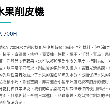
水果削皮機
A-700H
助KA-700H水果削皮機能夠應對超過20種不同的材料，包括蘋
、柿子、奇異果、柳橙、葡萄柚、檸檬、桃子、洋梨、蕃茄、馬
菁、洋蔥等多種蔬果。您可以輕鬆調整削皮的厚度，得到表皮、
皮，以滿足不同需求。削皮後的果汁流失極少，表面光滑美觀，
的光滑程度有效減少了水果的變色和流失水分，從而保持水果的
品體積小巧，節省空間，非常適合小型果汁店或狹窄廚房的使用
身處何種作業環境，我們的產品都能為您提供最佳的使用體驗。
方面，非常輕鬆。全機日本進口，品質卓越，為您提供創新的全
削皮解決方案。