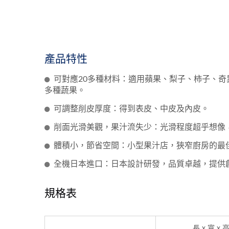
產品特性
可對應20多種材料：適用蘋果、梨子、柿子、
多種蔬果。
可調整削皮厚度：得到表皮、中皮及內皮。
削面光滑美觀，果汁流失少：光滑程度超乎想像
體積小，節省空間：小型果汁店，狹窄廚房的最
全機日本進口：日本設計研發，品質卓越，提供
規格表
長 x 寬 x 