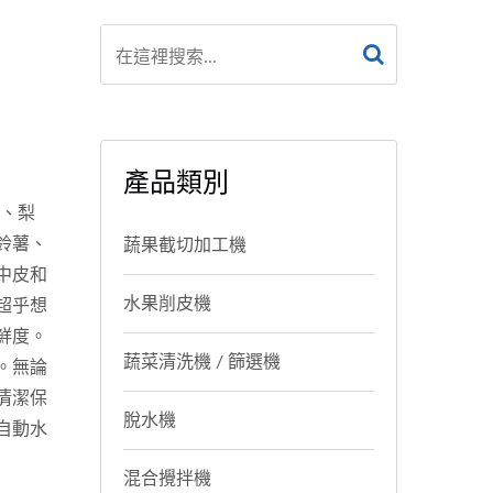
產品類別
果、梨
鈴薯、
蔬果截切加工機
中皮和
水果削皮機
超乎想
鮮度。
蔬菜清洗機 / 篩選機
。無論
清潔保
脫水機
自動水
混合攪拌機