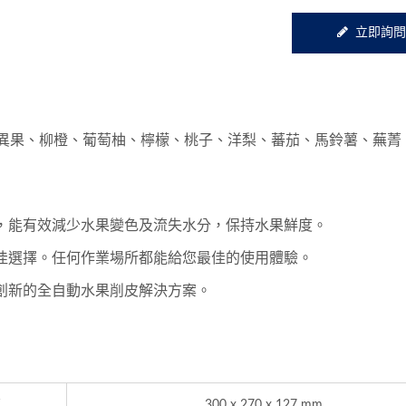
立即詢問
奇異果、柳橙、葡萄柚、檸檬、桃子、洋梨、蕃茄、馬鈴薯、蕪菁
，能有效減少水果變色及流失水分，保持水果鮮度。
佳選擇。任何作業場所都能給您最佳的使用體驗。
創新的全自動水果削皮解決方案。
高
300 x 270 x 127 mm