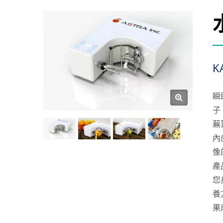
K
瞬
子
蕪
內
像
產
您
養
果