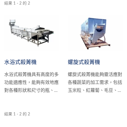
結果 1 - 2 的 2
水浴式殺菁機
螺旋式殺菁機
水浴式殺菁機具有高度的多
螺旋式殺菁機能夠靈活應對
功能適應性，能夠有效地應
各種蔬菜的加工需求，包括
對各種形狀和尺寸的瓶、罐
玉米粒、紅蘿蔔、毛豆、花
和耐熱袋的輸送需求。特別
椰菜、馬鈴薯等。同時，我
針對鹽漬和醃漬食品進行了
們嚴格遵循高標準的食品安
特殊設計，確保其在製程中
全要求，整合自動化控制系
結果 1 - 2 的 2
的運輸過程更加順暢和高
統和封閉式生產環境，從而