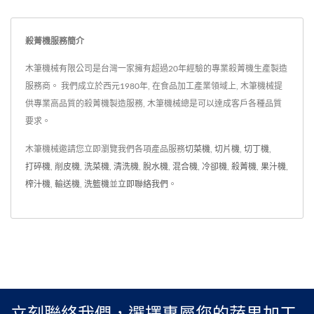
效。獨特的檔板設計，可以
確保食品的安全性，同時有
固定軟袋，確保每包軟袋都
效節省人力和時間成本。我
殺菁機服務簡介
有相同的殺菌時間、同時也
們的設備還擁有整合式生產
提供運輸過程中的穩定和平
線的特點，與後端生產線、
木筆機械有限公司是台灣一家擁有超過20年經驗的專業殺菁機生產製造
衡。此外，我們的設備還整
連線冷凍機和包裝設備無縫
服務商。 我們成立於西元1980年, 在食品加工產業領域上, 木筆機械提
供專業高品質的殺菁機製造服務, 木筆機械總是可以達成客戶各種品質
合了輸送機和旋轉盤式輸送
對接，實現了生產流程的無
要求。
機等自動化設備，實現了自
縫整合，從而減少了生產中
動化生產，大大縮短了製程
斷時間，提高了生產效率。
木筆機械邀請您立即瀏覽我們各項產品服務
切菜機
,
切片機
,
切丁機
,
時間，提高了生產效率，為
此外，我們還注重安全設
打碎機
,
削皮機
,
洗菜機
,
清洗機
,
脫水機
,
混合機
,
冷卻機
,
殺菁機
,
果汁機
,
您的生產提供了全面的解決
計，加入了安全設置裝置，
榨汁機
,
輸送機
,
洗籃機
並
立即聯絡我們
。
方案。
確保操作人員和設備在操作
過程中的安全，為您的生產
提供全方位的保障。
立刻聯絡我們，選擇專屬您的蔬果加工