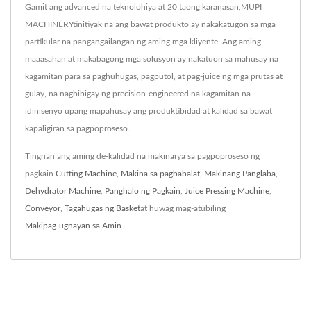
Gamit ang advanced na teknolohiya at 20 taong karanasan,MUPI
MACHINERYtinitiyak na ang bawat produkto ay nakakatugon sa mga
partikular na pangangailangan ng aming mga kliyente. Ang aming
maaasahan at makabagong mga solusyon ay nakatuon sa mahusay na
kagamitan para sa paghuhugas, pagputol, at pag-juice ng mga prutas at
gulay, na nagbibigay ng precision-engineered na kagamitan na
idinisenyo upang mapahusay ang produktibidad at kalidad sa bawat
kapaligiran sa pagpoproseso.
Tingnan ang aming de-kalidad na makinarya sa pagpoproseso ng
pagkain
Cutting Machine
,
Makina sa pagbabalat
,
Makinang Panglaba
,
Dehydrator Machine
,
Panghalo ng Pagkain
,
Juice Pressing Machine
,
Conveyor
,
Tagahugas ng Basket
at huwag mag-atubiling
Makipag-ugnayan sa Amin
.