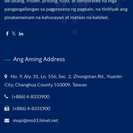
de-latang, frozen, pritong, tuyo, at dehydrated na mga
pangangailangan sa pagproseso ng pagkain, na tinitiyak ang
pinakamainam na kahusayan at mataas na kalidad.
Ang Aming Address
No. 9, Aly. 31, Ln. 556, Sec. 2, Zhongshan Rd., Yuanlin
City, Changhua County 510009, Taiwan
(+886) 4-8333900
(+886) 4-8331900
mupi@ms63.hinet.net