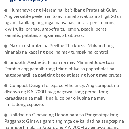
Humahawak ng Maraming Iba't-ibang Prutas at Gulay:
Ang versatile peeler na ito ay humahawak sa mahigit 20 uri
ng ani, kabilang ang mga mansanas, peras, persimmons,
kiwifruits, orange, grapefruits, lemon, peach, peras,
kamatis, patatas, singkamas, at sibuyas.
Nako-customize na Peeling Thickness: Makamit ang
ninanais na kapal ng peel na may tumpak na kontrol.
Smooth, Aesthetic Finish na may Minimal Juice Loss:
Damhin ang pambihirang teknolohiya sa pagbabalat na
nagpapanatili sa pagiging bago at lasa ng iyong mga prutas.
Compact Design for Space Efficiency: Ang compact na
disenyo ng KA-700H ay ginagawa itong perpektong
karagdagan sa maliliit na juice bar o kusina na may
limitadong espasyo.
Kalidad na Ginawa ng Hapon para sa Pangmatagalang
Pagganap: Ginawa gamit ang mga de-kalidad na sangkap na
na-import mula sa Japan, ang KA-700H ay ginawa upang