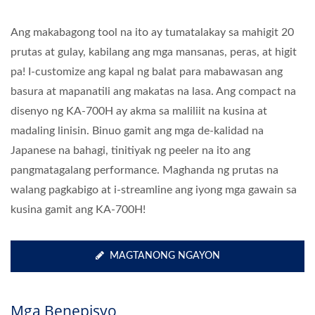
Ang makabagong tool na ito ay tumatalakay sa mahigit 20
prutas at gulay, kabilang ang mga mansanas, peras, at higit
pa! I-customize ang kapal ng balat para mabawasan ang
basura at mapanatili ang makatas na lasa. Ang compact na
disenyo ng KA-700H ay akma sa maliliit na kusina at
madaling linisin. Binuo gamit ang mga de-kalidad na
Japanese na bahagi, tinitiyak ng peeler na ito ang
pangmatagalang performance. Maghanda ng prutas na
walang pagkabigo at i-streamline ang iyong mga gawain sa
kusina gamit ang KA-700H!
MAGTANONG NGAYON
Mga Benepisyo