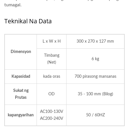
tumagal.
Teknikal Na Data
L x W x H
300 x 270 x 127 mm
Dimensyon
Timbang
6 kg
(Net)
Kapasidad
kada oras
700 pirasong mansanas
Sukat ng
OD
35 - 100 mm (Bilog)
Prutas
AC100-130V
kapangyarihan
50 / 60HZ
AC200-240V