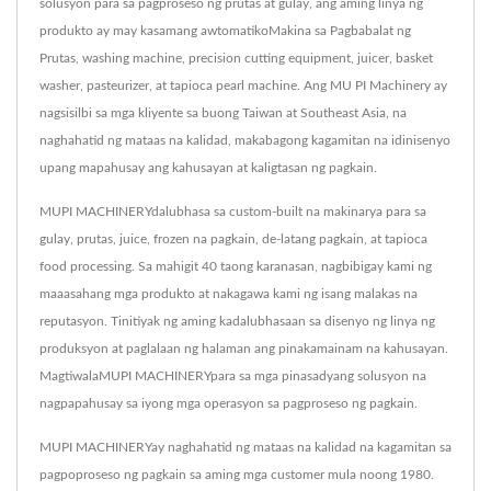
solusyon para sa pagproseso ng prutas at gulay, ang aming linya ng
produkto ay may kasamang awtomatikoMakina sa Pagbabalat ng
Prutas, washing machine, precision cutting equipment, juicer, basket
washer, pasteurizer, at tapioca pearl machine. Ang MU PI Machinery ay
nagsisilbi sa mga kliyente sa buong Taiwan at Southeast Asia, na
naghahatid ng mataas na kalidad, makabagong kagamitan na idinisenyo
upang mapahusay ang kahusayan at kaligtasan ng pagkain.
MUPI MACHINERYdalubhasa sa custom-built na makinarya para sa
gulay, prutas, juice, frozen na pagkain, de-latang pagkain, at tapioca
food processing. Sa mahigit 40 taong karanasan, nagbibigay kami ng
maaasahang mga produkto at nakagawa kami ng isang malakas na
reputasyon. Tinitiyak ng aming kadalubhasaan sa disenyo ng linya ng
produksyon at paglalaan ng halaman ang pinakamainam na kahusayan.
MagtiwalaMUPI MACHINERYpara sa mga pinasadyang solusyon na
nagpapahusay sa iyong mga operasyon sa pagproseso ng pagkain.
MUPI MACHINERYay naghahatid ng mataas na kalidad na kagamitan sa
pagpoproseso ng pagkain sa aming mga customer mula noong 1980.