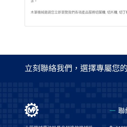
求。
木筆機械邀請您立即瀏覽我們各項產品服務
切菜機
,
切片機
,
切丁
立刻聯絡我們，選擇專屬您的
聯