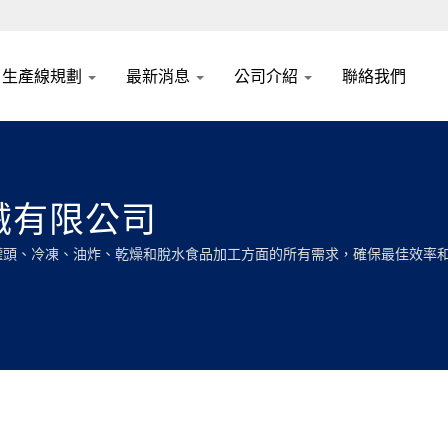
生產線規劃
最新消息
公司介紹
聯絡我們
機械有限公司
罐頭、冷凍、油炸、乾燥和脫水食品加工方面的所有需求，確保最佳效率