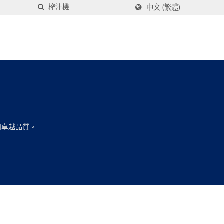
中文 (繁體)
和卓越品質。