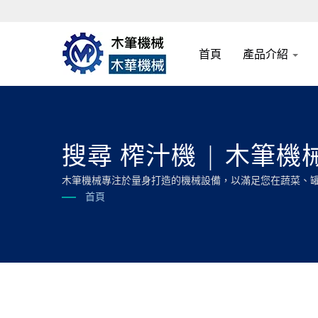
首頁
產品介紹
搜尋 榨汁機 | 木筆
木筆機械專注於量身打造的機械設備，以滿足您在蔬菜、
首頁