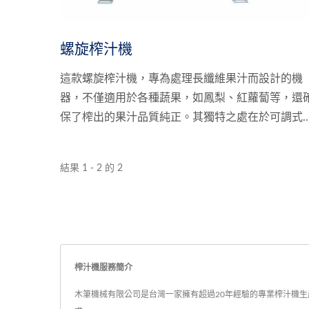
螺旋榨汁機
這款螺旋榨汁機，專為處理長纖維果汁而設計的機
器，不僅適用於各種蔬果，如鳳梨、紅蘿蔔等，還
保了榨出的果汁品質純正。其獨特之處在於可調式
旋機構，搭配不銹鋼網，通過濾網將果汁擠出，同
排出果渣；操作者可根據需要調整螺旋的鬆緊程度
結果 1 - 2 的 2
以達到最佳的果汁榨取效果。除此之外，所有與原
接觸的部分均採用食品級不銹鋼SUS304，符合最高
的食品安全標準，確保了榨汁過程的衛生和安全。
榨汁機服務簡介
木筆機械有限公司是台灣一家擁有超過20年經驗的專業榨汁機生產