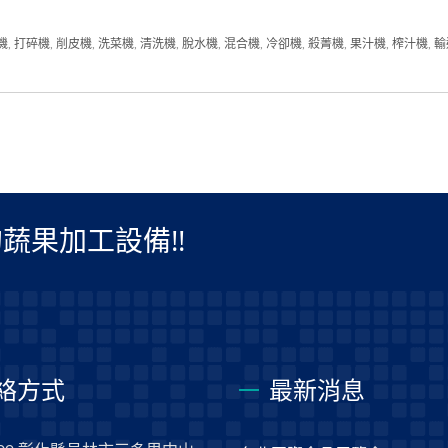
高效、便捷和品質保證的果汁榨取解決方案。
機
,
打碎機
,
削皮機
,
洗菜機
,
清洗機
,
脫水機
,
混合機
,
冷卻機
,
殺菁機
,
果汁機
,
榨汁機
,
輸
蔬果加工設備!!
絡方式
最新消息