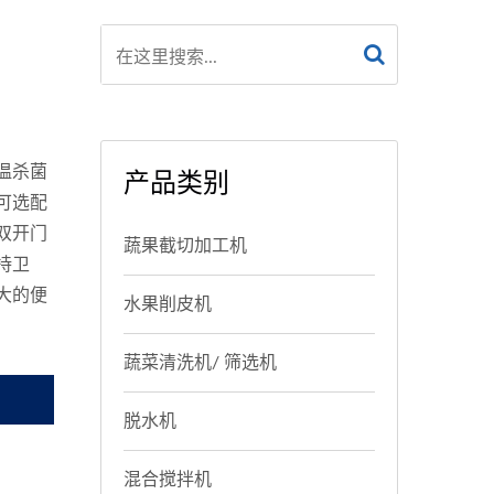
温杀菌
产品类别
可选配
双开门
蔬果截切加工机
持卫
大的便
水果削皮机
蔬菜清洗机/ 筛选机
脱水机
混合搅拌机