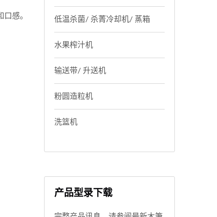
和口感。
低温杀菌/ 杀菁冷却机/ 蒸箱
水果榨汁机
输送带/ 升送机
粉圆造粒机
洗篮机
产品型录下载
完整产品讯息，请参阅最新木筆