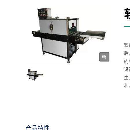
软
后
的
设
生
利
产品特性