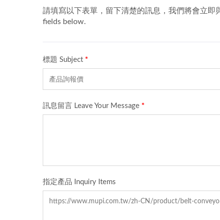
涡流式洗菜机
M