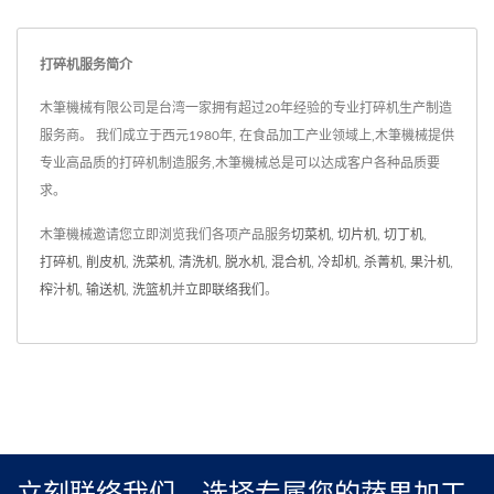
加工选择，使您的生产更加
元件保证了产品的品质稳定
灵活多变。我们采用台湾生
和可靠性，让您放心使用，
打碎机服务简介
产的优质驱动元件，确保机
享受稳定的操作和持久的耐
器的稳定性和耐用性，让您
用性。机身全面采用不锈钢
木筆機械有限公司是台湾一家拥有超过20年经验的专业打碎机生产制造
无需担心品质问题。而且，
结构，质地耐用，使用寿命
服务商。 我们成立于西元1980年, 在食品加工产业领域上,木筆機械提供
专业高品质的打碎机制造服务,木筆機械总是可以达成客户各种品质要
这款小型打碎机拥有小型设
长久，符合卫生标准，且容
求。
计，不仅体积小巧，还能够
易清洁和维护，为您带来更
灵活配置于厂房空间，最大
方便的使用体验。不论您是
木筆機械邀请您立即浏览我们各项产品服务
切菜机
,
切片机
,
切丁机
,
限度地节省空间。
餐厅业者还是食品加工厂，
打碎机
,
削皮机
,
洗菜机
,
清洗机
,
脱水机
,
混合机
,
冷却机
,
杀菁机
,
果汁机
,
这款产品都能满足您的需
榨汁机
,
输送机
,
洗篮机
并
立即联络我们
。
求，成为您不可或缺的得力
助手。
立刻联络我们，选择专属您的蔬果加工