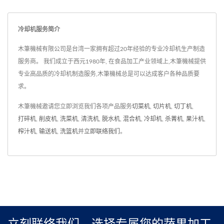
合高效的冷却系统，我们的
够减缓蔬果的腐败速度，延
设备能确保蔬菜在杀菁后能
长其保鲜期限，从而减少食
冷却机服务简介
够快速冷却至安全的温度，
品浪费。 降温：可以将蔬
从而减少营养损失和品质下
木筆機械有限公司是台湾一家拥有超过20年经验的专业冷却机生产制造
果快速降温至安全的储存温
降。此外，我们还搭载先进
服务商。 我们成立于西元1980年, 在食品加工产业领域上,木筆機械提供
度，从而防止蔬果因温度过
专业高品质的冷却机制造服务,木筆機械总是可以达成客户各种品质要
的控制系统，能够精准调节
高而引起的品质损失。
求。
杀菁的温度和时间，确保每
批蔬菜都能达到一致的品质
木筆機械邀请您立即浏览我们各项产品服务
切菜机
,
切片机
,
切丁机
,
标准。这些优秀特性的结
打碎机
,
削皮机
,
洗菜机
,
清洗机
,
脱水机
,
混合机
,
冷却机
,
杀菁机
,
果汁机
,
合，使得我们的设备成为食
榨汁机
,
输送机
,
洗篮机
并
立即联络我们
。
品加工行业中不可或缺的利
器，为您提供优质的冷却解
决方案，保证产品的品质和
安全。
立刻联络我们，选择专属您的蔬果加工