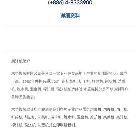
(+886) 4-8333900
详细资料
果汁机简介
木筆機械有限公司是台湾一家专业在食品加工产业的制造服务商。成立
于西元1980年并拥有超过20年的切菜机, 切丁机, 打碎机, 削皮机, 洗菜
机, 脱水机, 混合机, 榨汁机, 输送机制造经验,木筆機械总是可以达到客户
各种品质要求。
木筆機械邀请您立即浏览我们各项专业产品服务
切菜机
,
切片机
,
切丁机
,
打碎机
,
削皮机
,
洗菜机
,
清洗机
,
脱水机
,
混合机
,
冷却机
,
杀菁机
,
果汁机
,
榨汁机
,
输送机
,
洗篮机
并
立即联络我们
。