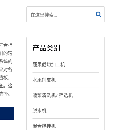
符合指
产品类别
们的输
系统的
蔬果截切加工机
应对各
档板，
水果削皮机
全。这
选择。
蔬菜清洗机/ 筛选机
脱水机
混合搅拌机