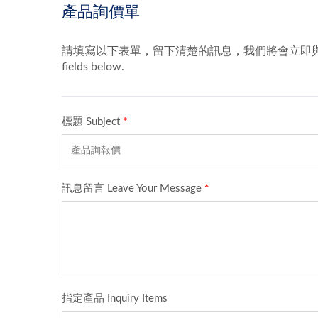
涡流式洗菜机
M