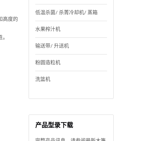
低温杀菌/ 杀菁冷却机/ 蒸箱
和高度的
水果榨汁机
性。
输送带/ 升送机
粉圆造粒机
洗篮机
产品型录下载
完整产品讯息，请参阅最新木筆