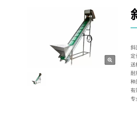
斜
定
送
耐
种
有
专