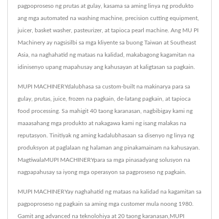
pagpoproseso ng prutas at gulay, kasama sa aming linya ng produkto
ang mga automated na washing machine, precision cutting equipment,
juicer, basket washer, pasteurizer, at tapioca pearl machine. Ang MU PI
Machinery ay nagsisilbi sa mga kliyente sa buong Taiwan at Southeast
Asia, na naghahatid ng mataas na kalidad, makabagong kagamitan na
idinisenyo upang mapahusay ang kahusayan at kaligtasan sa pagkain.
MUPI MACHINERYdalubhasa sa custom-built na makinarya para sa
gulay, prutas, juice, frozen na pagkain, de-latang pagkain, at tapioca
food processing. Sa mahigit 40 taong karanasan, nagbibigay kami ng
maaasahang mga produkto at nakagawa kami ng isang malakas na
reputasyon. Tinitiyak ng aming kadalubhasaan sa disenyo ng linya ng
produksyon at paglalaan ng halaman ang pinakamainam na kahusayan.
MagtiwalaMUPI MACHINERYpara sa mga pinasadyang solusyon na
nagpapahusay sa iyong mga operasyon sa pagproseso ng pagkain.
MUPI MACHINERYay naghahatid ng mataas na kalidad na kagamitan sa
pagpoproseso ng pagkain sa aming mga customer mula noong 1980.
Gamit ang advanced na teknolohiya at 20 taong karanasan,MUPI