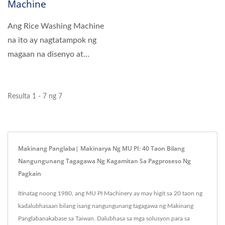
Machine
Ang Rice Washing Machine
na ito ay nagtatampok ng
magaan na disenyo at
compact footprint, na
nagbibigay-daan...
Resulta 1 - 7 ng 7
Makinang Panglaba| Makinarya Ng MU PI: 40 Taon Bilang
Nangungunang Tagagawa Ng Kagamitan Sa Pagproseso Ng
Pagkain
Itinatag noong 1980, ang MU PI Machinery ay may higit sa 20 taon ng
kadalubhasaan bilang isang nangungunang tagagawa ng Makinang
Panglabanakabase sa Taiwan. Dalubhasa sa mga solusyon para sa