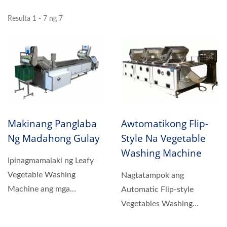
Resulta 1 - 7 ng 7
Makinang Panglaba
Awtomatikong Flip-
Ng Madahong Gulay
Style Na Vegetable
Washing Machine
Ipinagmamalaki ng Leafy
Vegetable Washing
Nagtatampok ang
Machine ang mga
Automatic Flip-style
pambihirang kakayahan sa
Vegetables Washing
paglilinis,...
Machine ng awtomatikong