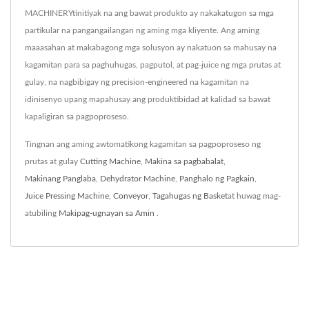
MACHINERYtinitiyak na ang bawat produkto ay nakakatugon sa mga
partikular na pangangailangan ng aming mga kliyente. Ang aming
maaasahan at makabagong mga solusyon ay nakatuon sa mahusay na
kagamitan para sa paghuhugas, pagputol, at pag-juice ng mga prutas at
gulay, na nagbibigay ng precision-engineered na kagamitan na
idinisenyo upang mapahusay ang produktibidad at kalidad sa bawat
kapaligiran sa pagpoproseso.
Tingnan ang aming awtomatikong kagamitan sa pagpoproseso ng
prutas at gulay
Cutting Machine
,
Makina sa pagbabalat
,
Makinang Panglaba
,
Dehydrator Machine
,
Panghalo ng Pagkain
,
Juice Pressing Machine
,
Conveyor
,
Tagahugas ng Basket
at huwag mag-
atubiling
Makipag-ugnayan sa Amin
.