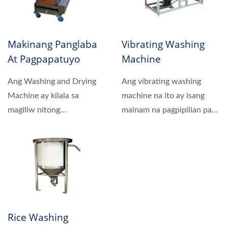
Makinang Panglaba
Vibrating Washing
At Pagpapatuyo
Machine
Ang Washing and Drying
Ang vibrating washing
Machine ay kilala sa
machine na ito ay isang
magiliw nitong
mainam na pagpipilian para
paghuhugas, na kayang
sa industriya ng
linisin ang ibabaw...
pagpoproseso...
Rice Washing