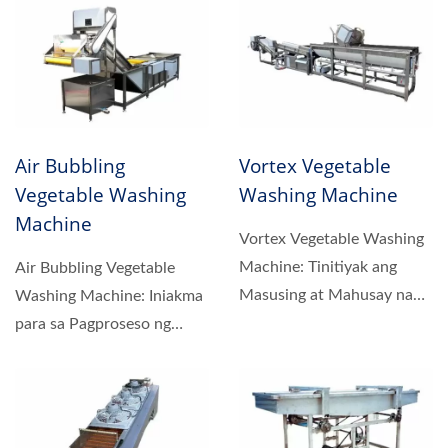
flipping function...
Air Bubbling
Vortex Vegetable
Vegetable Washing
Washing Machine
Machine
Vortex Vegetable Washing
Machine: Tinitiyak ang
Air Bubbling Vegetable
Masusing at Mahusay na
Washing Machine: Iniakma
Paglilinis. Gumagamit...
para sa Pagproseso ng
Prutas at Gulay. Ang Air
Bubbling...