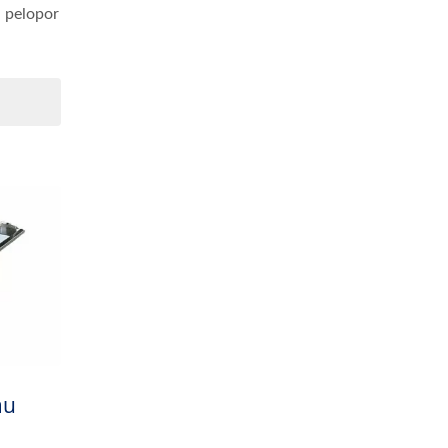
n pelopor
au