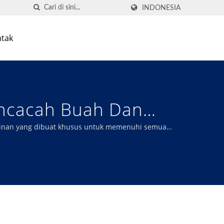
INDONESIA
tak
encacah Buah Dan
emotongan Presisi|
sinan yang dibuat khusus untuk memenuhi semua
dan kualitas unggul.
Produsen Mesin MU PI