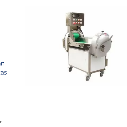
an
tas
an