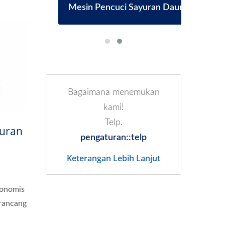
ran
Mesin Pencuci Sayuran Daun
M
Bagaimana menemukan
kami!
Telp.
uran
pengaturan::telp
Keterangan Lebih Lanjut
gonomis
irancang