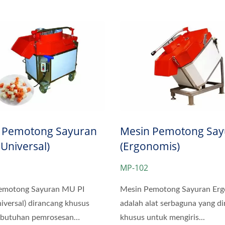
n Pencuci Sayuran Daun
Mesin Pencuci Sayu
 Pemotong Sayuran
Mesin Pemotong Say
Universal)
(Ergonomis)
MP-102
emotong Sayuran MU PI
Mesin Pemotong Sayuran Er
iversal) dirancang khusus
adalah alat serbaguna yang d
ebutuhan pemrosesan
khusus untuk mengiris...