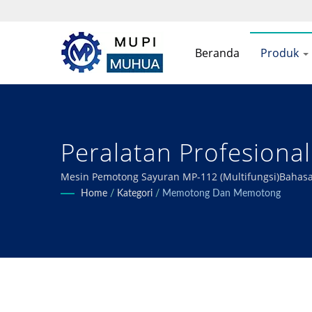
Beranda
Produk
Peralatan Profesion
Sayuran: Meningkatka
Mesin Pemotong Sayuran MP-112 (Multifungsi)Baha
kebutuhan pengolahan makanan sayur, kaleng, beku, g
Home
/
Kategori
/
Memotong Dan Memotong
Pengolahan Buah & S