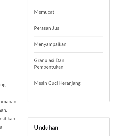
Memucat
Perasan Jus
Menyampaikan
Granulasi Dan
Pembentukan
Mesin Cuci Keranjang
ang
keamanan
aan,
rsihkan
pa
Unduhan