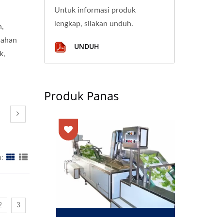
Untuk informasi produk
lengkap, silakan unduh.
n,
lahan
UNDUH
k,
Produk Panas
:
2
3