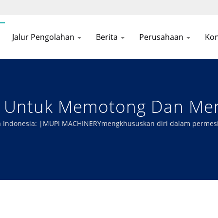
Jalur Pengolahan
Berita
Perusahaan
Kon
al Untuk Memotong Dan M
n Produktivitas Dengan P
sa Indonesia: |MUPI MACHINERYmengkhususkan diri dalam perme
oreng, kering, dan dehidrasi Anda, memastikan efisiensi optimal 
ayur Yang Efisien Dengan 