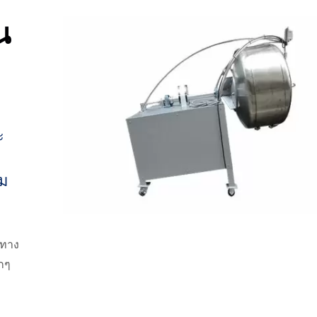
น
ะ
้ม
ะทาง
ักๆ