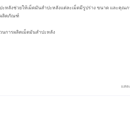
ะหลังช่วยให้เม็ดมันสำปะหลังแต่ละเม็ดมีรูปร่าง ขนาด และคุณภา
ลิตภัณฑ์
บวนการผลิตเม็ดมันสำปะหลัง
แสดง
เครื่องล้างผักใบเขียว
เครื่องล้างผัก