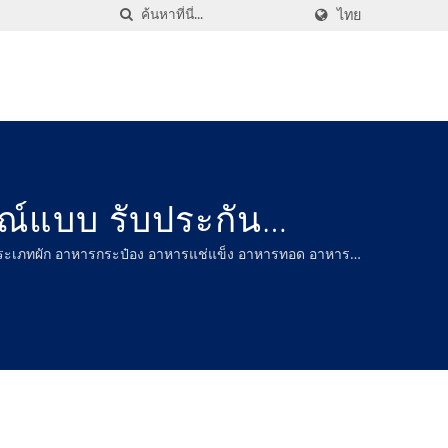
ไทย
รณ์แบบ รับประกัน
ห้กับคุณ!| การแปรรูป
ประเภทผัก อาหารกระป๋อง อาหารแช่แข็ง อาหารทอด อาหาร
ิต MU PI