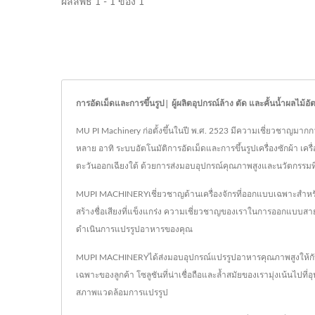
ผลลัพธ์ 1 - 1 ของ 1
การอัดเม็ดและการขึ้นรูป| ผู้ผลิตอุปกรณ์ล้าง ตัด และคั้นน้ำผลไม้อั
MU PI Machinery ก่อตั้งขึ้นในปี พ.ศ. 2523 มีความเชี่ยวชาญมาก
หลาย อาทิ ระบบอัตโนมัติการอัดเม็ดและการขึ้นรูปเครื่องซักผ้า เครื่
ตะวันออกเฉียงใต้ ด้วยการส่งมอบอุปกรณ์คุณภาพสูงและนวัตกรรม
MUPI MACHINERYเชี่ยวชาญด้านเครื่องจักรที่ออกแบบเฉพาะสำหรับแ
สร้างชื่อเสียงที่แข็งแกร่ง ความเชี่ยวชาญของเราในการออกแบบสา
ดำเนินการแปรรูปอาหารของคุณ
MUPI MACHINERYได้ส่งมอบอุปกรณ์แปรรูปอาหารคุณภาพสูงให้กับล
เฉพาะของลูกค้า โซลูชันที่น่าเชื่อถือและล้ำสมัยของเรามุ่งเน้นไป
สภาพแวดล้อมการแปรรูป